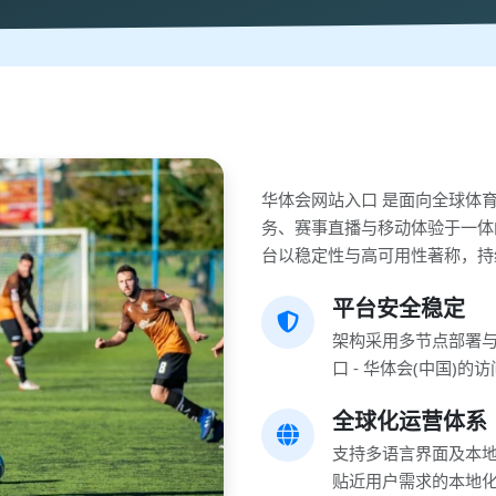
华体会网站入口 是面向全球体
务、赛事直播与移动体验于一体
台以稳定性与高可用性著称，持
平台安全稳定
架构采用多节点部署
口 - 华体会(中国)
全球化运营体系
支持多语言界面及本
贴近用户需求的本地