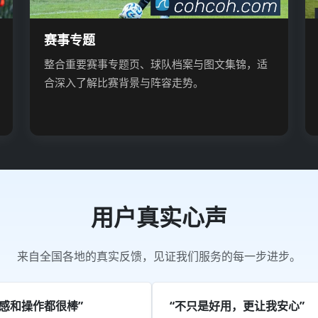
赛事专题
整合重要赛事专题页、球队档案与图文集锦，适
合深入了解比赛背景与阵容走势。
用户真实心声
来自全国各地的真实反馈，见证我们服务的每一步进步。
计感和操作都很棒”
“不只是好用，更让我安心”