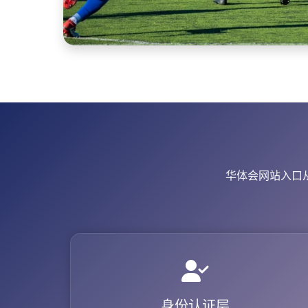
华体会网站入口
身份认证层