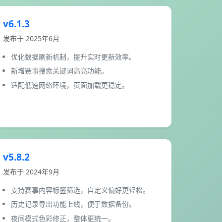
v6.1.3
发布于 2025年6月
优化数据刷新机制，提升实时更新效率。
新增赛事搜索关键词高亮功能。
适配低速网络环境，页面加载更稳定。
v5.8.2
发布于 2024年9月
支持赛事内容标签筛选，自定义偏好更轻松。
历史记录导出功能上线，便于数据备份。
夜间模式色彩修正，整体更统一。