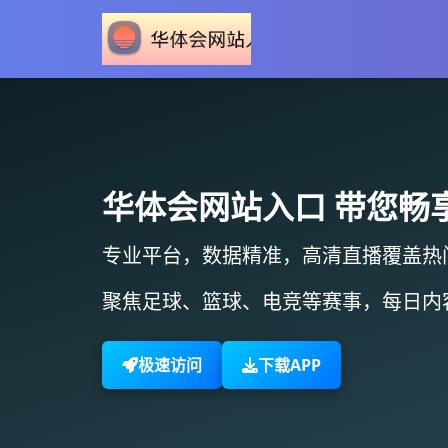
华体会网站入口
带您畅
专业平台，数据精准，
高清直播
覆盖热
聚焦足球、篮球、电竞等赛事，
每日内
极速访问
下载APP