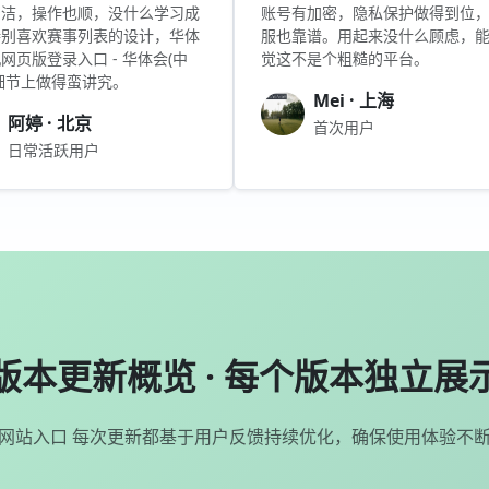
简洁，操作也顺，没什么学习成
账号有加密，隐私保护做得到位
特别喜欢赛事列表的设计，华体
服也靠谱。用起来没什么顾虑，
网页版登录入口 - 华体会(中
觉这不是个粗糙的平台。
细节上做得蛮讲究。
Mei · 上海
阿婷 · 北京
首次用户
日常活跃用户
版本更新概览 · 每个版本独立展
网站入口 每次更新都基于用户反馈持续优化，确保使用体验不