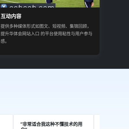
互动内容
提供多种媒体形式如图文、短视频、集锦回顾，
提升华体会网站入口 的平台使用粘性与用户参与
感。
“非常适合我这种不懂技术的用
“服务响应快