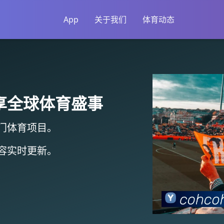
App
关于我们
体育动态
享全球体育盛事
门体育项目。
容实时更新
。